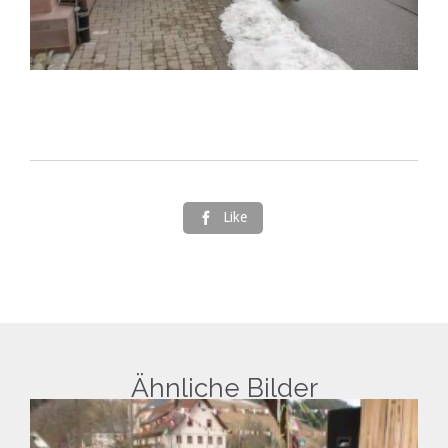
Like

Ähnliche Bilder