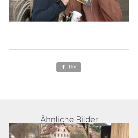
Like

Ähnliche Bilder