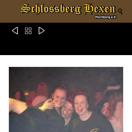



