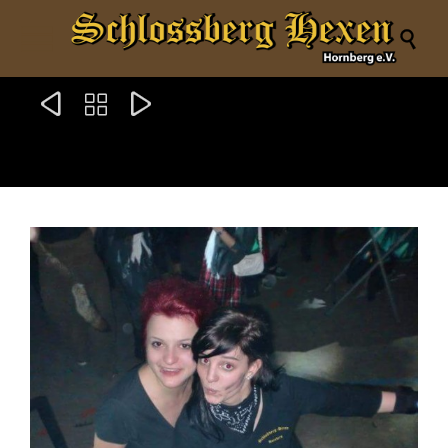



