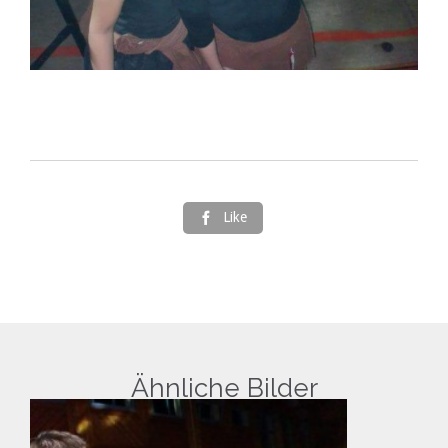
Like

Ähnliche Bilder