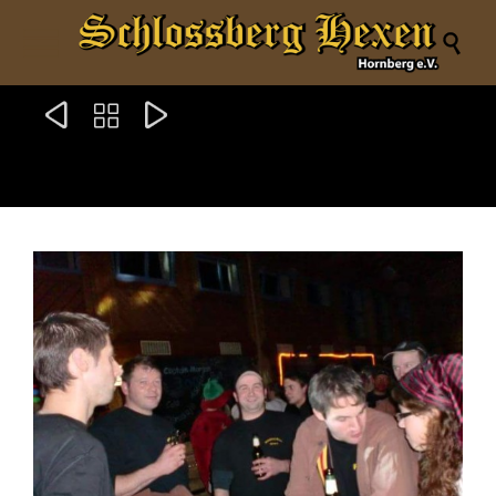



