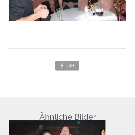
Like

Ähnliche Bilder