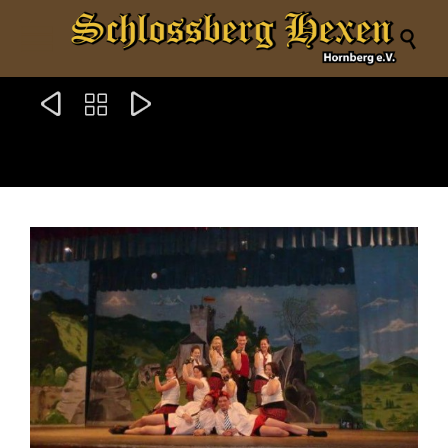



